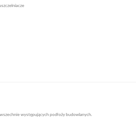
 uszczelniacze
h powszechnie występujących podłoży budowlanych.