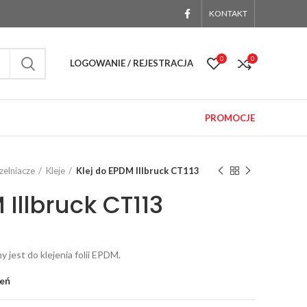
KONTAKT
0
0
LOGOWANIE / REJESTRACJA
PROMOCJE
czelniacze
Kleje
Klej do EPDM Illbruck CT113
 Illbruck CT113
jest do klejenia folii EPDM.
zeń