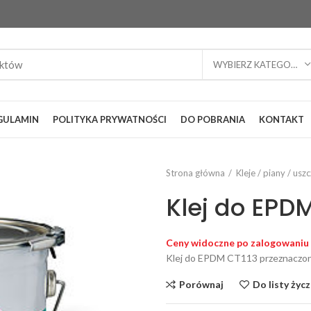
WYBIERZ KATEGORIĘ
GULAMIN
POLITYKA PRYWATNOŚCI
DO POBRANIA
KONTAKT
Strona główna
Kleje / piany / usz
Klej do EPDM
Ceny widoczne po zalogowaniu
Klej do EPDM CT113 przeznaczony 
Porównaj
Do listy życ