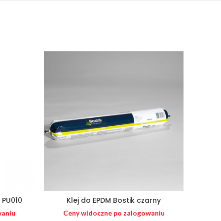
SOLD 
k PU010
Klej do EPDM Bostik czarny
waniu
Ceny widoczne po zalogowaniu
Ce