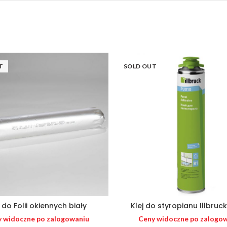
T
SOLD OUT
j do Folii okiennych biały
Klej do styropianu Illbruc
 widoczne po zalogowaniu
Ceny widoczne po zalogo