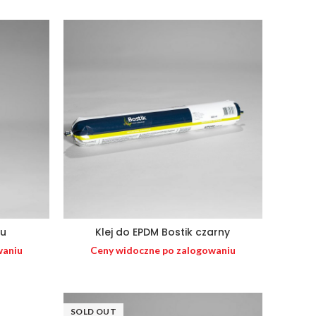
yu
Klej do EPDM Bostik czarny
waniu
Ceny widoczne po zalogowaniu
SOLD OUT