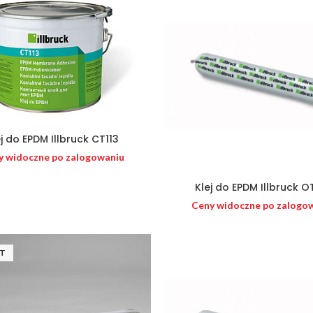
ej do EPDM Illbruck CT113
y widoczne po zalogowaniu
Klej do EPDM Illbruck O
Ceny widoczne po zalogo
UT