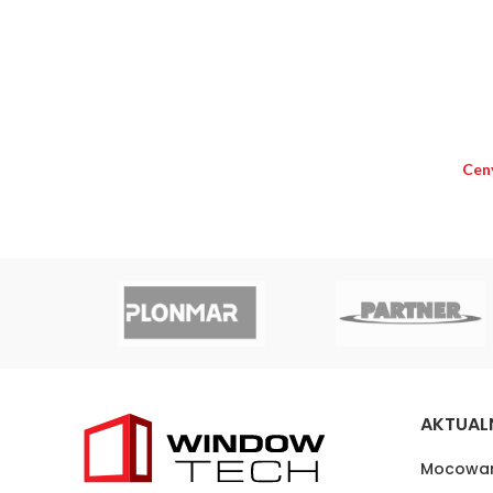
Cen
AKTUAL
Mocowan