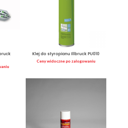
lbruck
Klej do styropianu Illbruck PU010
Ceny widoczne po zalogowaniu
waniu