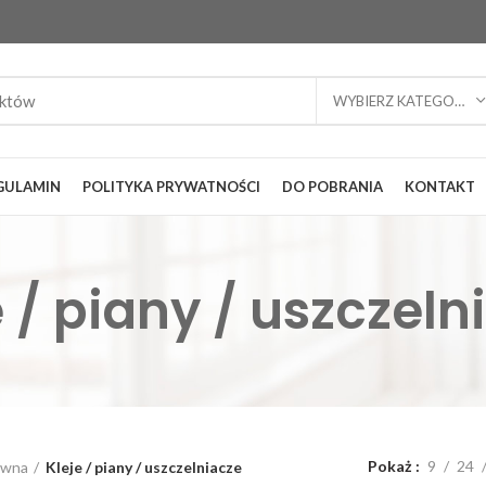
WYBIERZ KATEGORIĘ
GULAMIN
POLITYKA PRYWATNOŚCI
DO POBRANIA
KONTAKT
e / piany / uszczeln
Pokaż
9
24
ówna
Kleje / piany / uszczelniacze