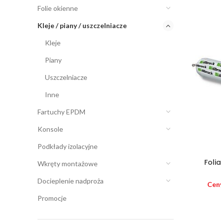
Folie okienne
Kleje / piany / uszczelniacze
Kleje
Piany
Uszczelniacze
Inne
Fartuchy EPDM
Konsole
Podkłady izolacyjne
Foli
Wkręty montażowe
Docieplenie nadproża
Cen
Promocje