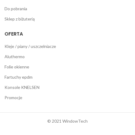
Do pobrania
Sklep z biżuterią
OFERTA
Kleje / piany / uszczelniacze
Aluthermo
Folie okienne
Fartuchy epdm
Konsole KNELSEN
Promocje
© 2021 WindowTech
Wykonanie:
Netidea.pl