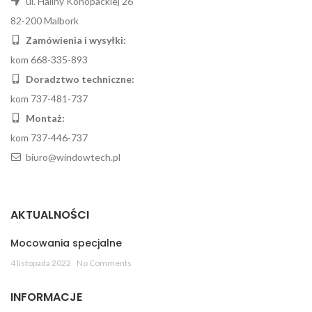
ul. Haliny Konopackiej 26
82-200 Malbork
Zamówienia i wysyłki:
kom 668-335-893
Doradztwo techniczne:
kom 737-481-737
Montaż:
kom 737-446-737
biuro@windowtech.pl
AKTUALNOŚCI
Mocowania specjalne
4 listopada 2022
No Comments
INFORMACJE