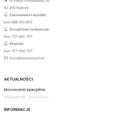
ul. Haliny Konopackiej 26
82-200 Malbork
Zamówienia i wysyłki:
kom 668-335-893
Doradztwo techniczne:
kom 737-481-737
Montaż:
kom 737-446-737
biuro@windowtech.pl
AKTUALNOŚCI
Mocowania specjalne
4 listopada 2022
No Comments
INFORMACJE