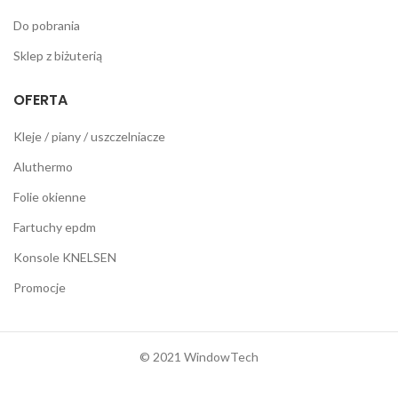
Do pobrania
Sklep z biżuterią
OFERTA
Kleje / piany / uszczelniacze
Aluthermo
Folie okienne
Fartuchy epdm
Konsole KNELSEN
Promocje
© 2021 WindowTech
Wykonanie:
Netidea.pl