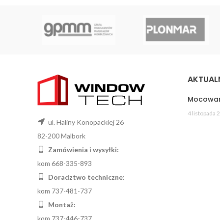
AKTUAL
Mocowan
4 listopada 
ul. Haliny Konopackiej 26
82-200 Malbork
Zamówienia i wysyłki:
kom 668-335-893
Doradztwo techniczne:
kom 737-481-737
Montaż:
kom 737-446-737