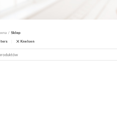
ówna
Sklep
lters
Knelsen