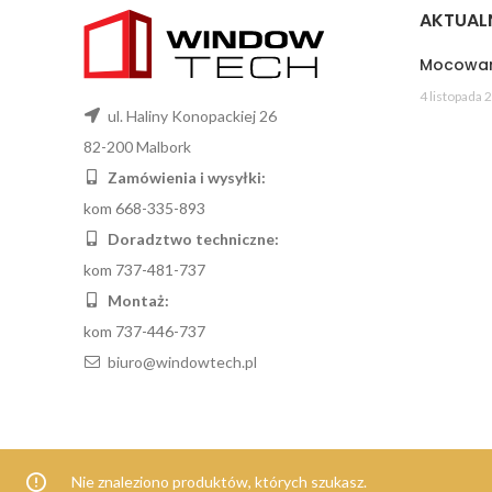
AKTUAL
Mocowan
4 listopada 
ul. Haliny Konopackiej 26
82-200 Malbork
Zamówienia i wysyłki:
kom 668-335-893
Doradztwo techniczne:
kom 737-481-737
Montaż:
kom 737-446-737
biuro@windowtech.pl
Nie znaleziono produktów, których szukasz.
© 2021 WindowTech