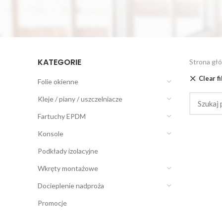
KATEGORIE
Strona gł
Clear fi
Folie okienne
Kleje / piany / uszczelniacze
Fartuchy EPDM
Konsole
Podkłady izolacyjne
Wkręty montażowe
Docieplenie nadproża
Promocje