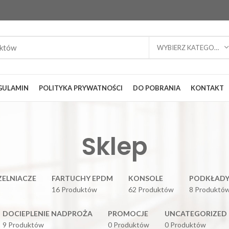
WYBIERZ KATEGORIĘ
GULAMIN
POLITYKA PRYWATNOŚCI
DO POBRANIA
KONTAKT
Sklep
CZELNIACZE
FARTUCHY EPDM
KONSOLE
PODKŁADY
16 Produktów
62 Produktów
8 Produktó
DOCIEPLENIE NADPROŻA
PROMOCJE
UNCATEGORIZED
9 Produktów
0 Produktów
0 Produktów