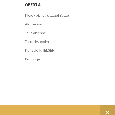
OFERTA
Kleje / piany / uszczelniacze
Aluthermo
Folie okienne
Fartuchy epdm
Konsole KNELSEN
Promocje
Wykonanie:
Netidea.pl