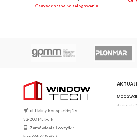
Ceny widoczne po zalogowaniu
AKTUAL
Mocowan
4 listopada 
ul. Haliny Konopackiej 26
82-200 Malbork
Zamówienia i wysyłki:
kom 668-335-893