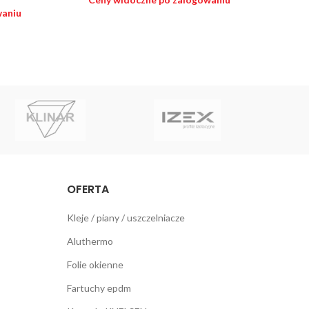
waniu
Ce
OFERTA
Kleje / piany / uszczelniacze
Aluthermo
Folie okienne
Fartuchy epdm