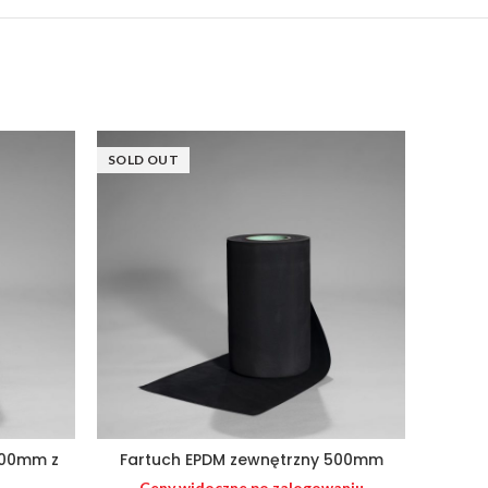
SOLD OUT
500mm z
Fartuch EPDM zewnętrzny 500mm
Fartu
Ceny widoczne po zalogowaniu