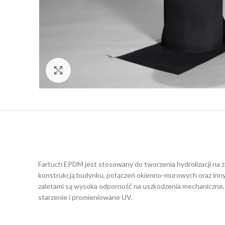
Click to enlarge
Fartuch EPDM jest stosowany do tworzenia hydrolizacji na z
konstrukcją budynku, połączeń okienno-murowych oraz innyc
zaletami są wysoka odporność na uszkodzenia mechaniczne,
starzenie i promieniowane UV.