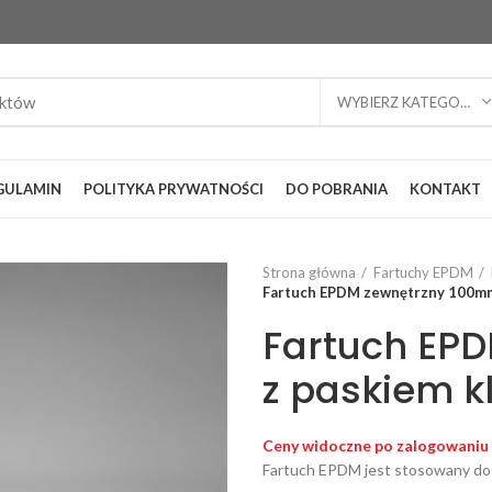
WYBIERZ KATEGORIĘ
GULAMIN
POLITYKA PRYWATNOŚCI
DO POBRANIA
KONTAKT
Strona główna
Fartuchy EPDM
Fartuch EPDM zewnętrzny 100mm
Fartuch EP
z paskiem k
Ceny widoczne po zalogowaniu
Fartuch EPDM jest stosowany do tw