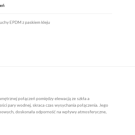
zeń
tuchy EPDM z paskiem kleju
wnętrznej połączeń pomiędzy elewacją ze szkła a
ści pary wodnej, skraca czas wysychania połączenia. Jego
typowych, doskonała odporność na wpływy atmosferyczne,