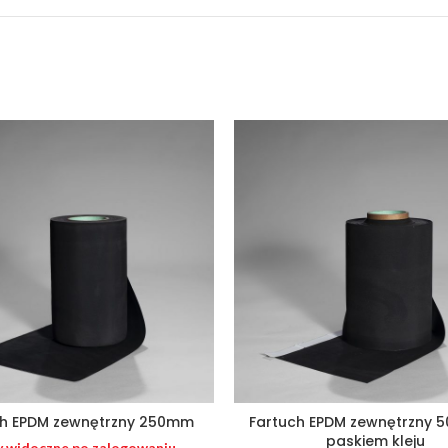
ch EPDM zewnętrzny 250mm
Fartuch EPDM zewnętrzny 
paskiem kleju
 widoczne po zalogowaniu