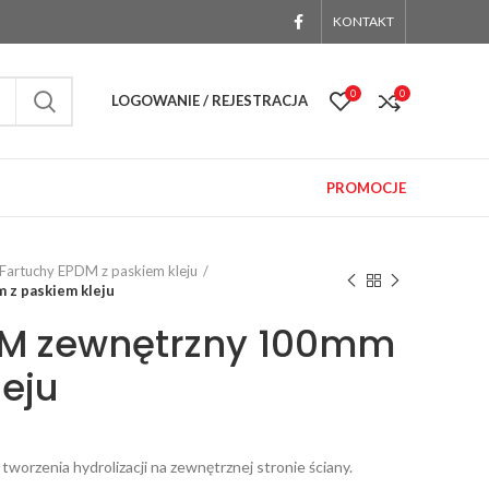
KONTAKT
0
0
LOGOWANIE / REJESTRACJA
PROMOCJE
Fartuchy EPDM z paskiem kleju
 z paskiem kleju
DM zewnętrzny 100mm
leju
orzenia hydrolizacji na zewnętrznej stronie ściany.