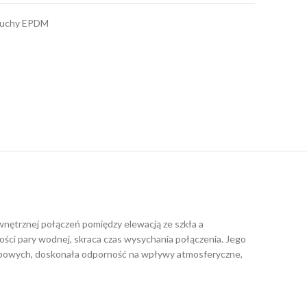
tuchy EPDM
wnętrznej połączeń pomiędzy elewacją ze szkła a
ści pary wodnej, skraca czas wysychania połączenia. Jego
typowych, doskonała odporność na wpływy atmosferyczne,