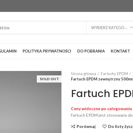
WYBIERZ KATEGORIĘ
GULAMIN
POLITYKA PRYWATNOŚCI
DO POBRANIA
KONTAKT
Strona główna
Fartuchy EPDM
SOLD OUT
Fartuch EPDM zewnętrzny 500m
Fartuch EP
Ceny widoczne po zalogowaniu
Fartuch EPDM jest stosowany do tw
Porównaj
Do listy życ