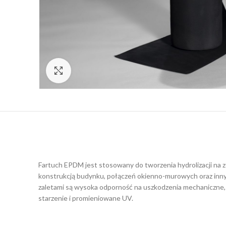
Click to enlarge
Fartuch EPDM jest stosowany do tworzenia hydrolizacji na z
konstrukcją budynku, połączeń okienno-murowych oraz innyc
zaletami są wysoka odporność na uszkodzenia mechaniczne,
starzenie i promieniowane UV.