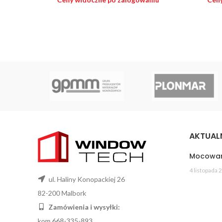
AKTUAL
Mocowan
4 listopada 
ul. Haliny Konopackiej 26
82-200 Malbork
Zamówienia i wysyłki:
kom 668-335-893