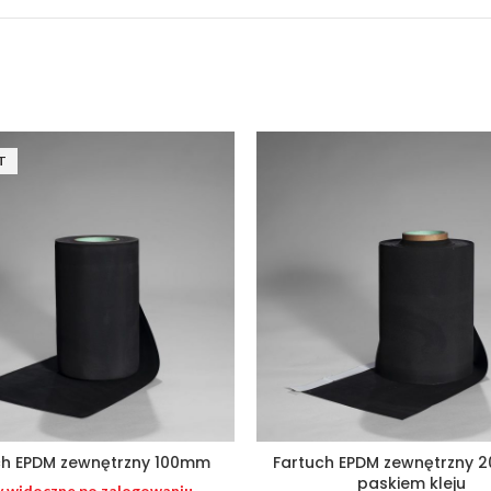
T
ch EPDM zewnętrzny 100mm
Fartuch EPDM zewnętrzny 
paskiem kleju
 widoczne po zalogowaniu