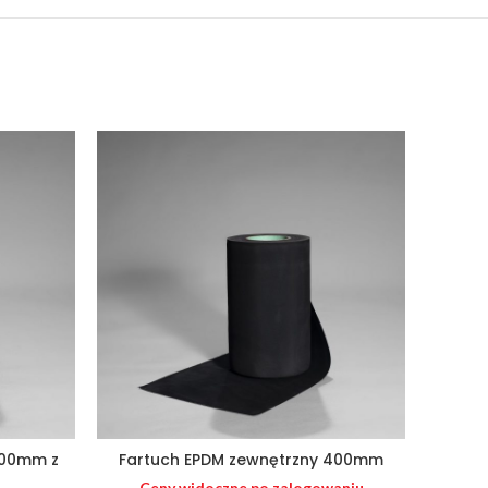
SOLD 
200mm z
Fartuch EPDM zewnętrzny 400mm
Fart
Ceny widoczne po zalogowaniu
Ce