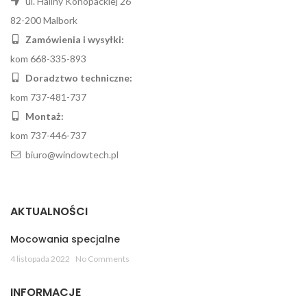
ul. Haliny Konopackiej 26
82-200 Malbork
Zamówienia i wysyłki:
kom 668-335-893
Doradztwo techniczne:
kom 737-481-737
Montaż:
kom 737-446-737
biuro@windowtech.pl
AKTUALNOŚCI
Mocowania specjalne
4 listopada 2022
No Comments
INFORMACJE