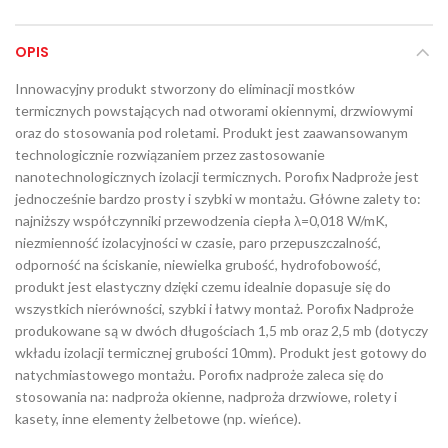
OPIS
Innowacyjny produkt stworzony do eliminacji mostków
termicznych powstających nad otworami okiennymi, drzwiowymi
oraz do stosowania pod roletami. Produkt jest zaawansowanym
technologicznie rozwiązaniem przez zastosowanie
nanotechnologicznych izolacji termicznych. Porofix Nadproże jest
jednocześnie bardzo prosty i szybki w montażu. Główne zalety to:
najniższy współczynniki przewodzenia ciepła λ=0,018 W/mK,
niezmienność izolacyjności w czasie, paro przepuszczalność,
odporność na ściskanie, niewielka grubość, hydrofobowość,
produkt jest elastyczny dzięki czemu idealnie dopasuje się do
wszystkich nierówności, szybki i łatwy montaż. Porofix Nadproże
produkowane są w dwóch długościach 1,5 mb oraz 2,5 mb (dotyczy
wkładu izolacji termicznej grubości 10mm). Produkt jest gotowy do
natychmiastowego montażu. Porofix nadproże zaleca się do
stosowania na: nadproża okienne, nadproża drzwiowe, rolety i
kasety, inne elementy żelbetowe (np. wieńce).