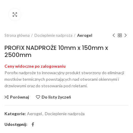
Click to enlarge
Strona główna
Docieplenie nadproża
Aerogel
PROFIX NADPROŻE 10mm x 150mm x
2500mm
Ceny widoczne po zalogowaniu
Porofix nadproże to innowacyjny produkt stworzony do eliminacji
mostków termicznych powstających nad otworami okiennymi i
drzwiowymi oraz do stosowania pod roletami.
Porównaj
Do listy życzeń
Kategorie:
Aerogel
,
Docieplenie nadproża
Udostępnij